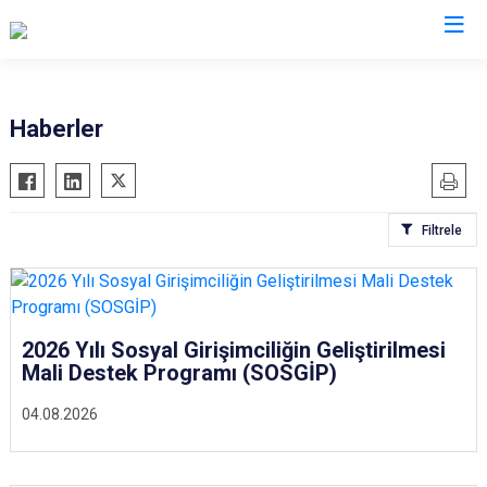
Kastamonu
Haberler
Abana
Hanönü
Ağlı
İhsangazi
Filtrele
Araç
İnebolu
Azdavay
Küre
Bozkurt
Pınarbaşı
Çatalzeytin
Şenpazar
2026 Yılı Sosyal Girişimciliğin Geliştirilmesi
Mali Destek Programı (SOSGİP)
Cide
Seydiler
Daday
Taşköprü
04.08.2026
Devrekani
Tosya
Doğanyurt