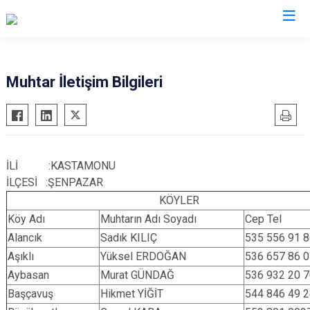
Kastamonu
Muhtar İletişim Bilgileri
Abana
Hanönü
Ağlı
İhsangazi
Araç
İnebolu
İLİ :KASTAMONU
Azdavay
Küre
İLÇESİ :ŞENPAZAR
Bozkurt
Pınarbaşı
KÖYLER
Çatalzeytin
Şenpazar
Köy Adı
Muhtarın Adı Soyadı
Cep Tel
Cide
Alancık
Sadık KILIÇ
Seydiler
535 556 91 
Aşıklı
Yüksel ERDOĞAN
536 657 86 
Daday
Taşköprü
Aybasan
Murat GÜNDAĞ
536 932 20 
Devrekani
Tosya
Başçavuş
Hikmet YİĞİT
544 846 49 
Doğanyurt