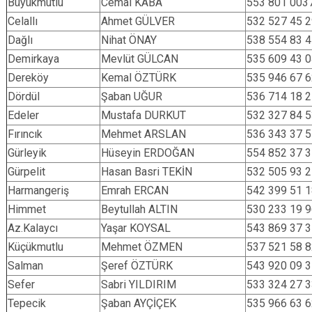
Büyükmutlu
Cemal KABA
553 801 003
Celallı
Ahmet GÜLVER
532 527 45 
Dağlı
Nihat ÖNAY
538 554 83 
Demirkaya
Mevlüt GÜLCAN
535 609 43 
Dereköy
Kemal ÖZTÜRK
535 946 67 
Dördül
Şaban UĞUR
536 714 18 
Edeler
Mustafa DURKUT
532 327 84 
Fırıncık
Mehmet ARSLAN
536 343 37 
Gürleyik
Hüseyin ERDOĞAN
554 852 37 
Gürpelit
Hasan Basri TEKİN
532 505 93 
Harmangeriş
Emrah ERCAN
542 399 51 
Himmet
Beytullah ALTIN
530 233 19 
Az.Kalaycı
Yaşar KOYSAL
543 869 37 
Küçükmutlu
Mehmet ÖZMEN
537 521 58 
Salman
Şeref ÖZTÜRK
543 920 09 
Sefer
Sabri YILDIRIM
533 324 27 
Tepecik
Şaban AYÇİÇEK
535 966 63 