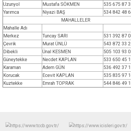
Uzunyol
Mustafa SÖKMEN
535 675 87 
Yarımca
Niyazi BAŞ
534 842 48 
MAHALLELER
Mahalle Adı
Merkez
Tuncay SARI
531 392 87 
Çevrik
Murat ÜNLÜ
543 872 33 
Dibekli
Ünal KESMEN
505 103 93 
Güneytekke
Necdet KAPLAN
533 650 45 
Karaman
Adem GÜN
536 492 37 
Korucak
Ecevit KAPLAN
535 835 97 
Kuztekke
Emrah TOPRAK
544 846 49 