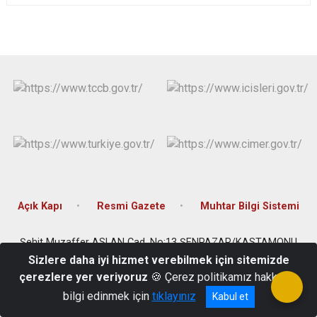
Açık Kapı
Resmi Gazete
Muhtar Bilgi Sistemi
Şehit Muzaffer ASLAN Cad. No:13 ŞENPAZAR/KASTAMONU
Sizlere daha iyi hizmet verebilmek için sitemizde
0 (366) 788 11 75- 0 (366) 788 11 77
çerezlere yer veriyoruz
🍪 Çerez politikamız hakkında
bilgi edinmek için
tıklayınız
Kabul et