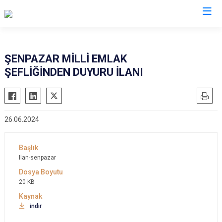
Kastamonu
ŞENPAZAR MİLLİ EMLAK
ŞEFLİĞİNDEN DUYURU İLANI
Abana
Hanönü
Ağlı
İhsangazi
Araç
İnebolu
26.06.2024
Azdavay
Küre
Bozkurt
Pınarbaşı
Çatalzeytin
Şenpazar
Ilan-senpazar
Cide
Seydiler
20 KB
Daday
Taşköprü
Devrekani
Tosya
indir
Doğanyurt